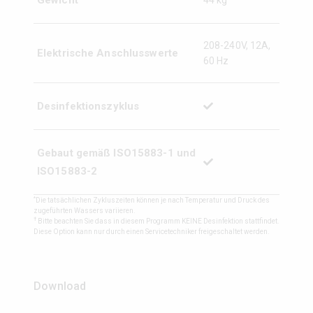
Gewicht
44 kg
208-240V, 12A,
Elektrische Anschlusswerte
60 Hz
Desinfektionszyklus
Gebaut gemäß ISO15883-1 und
ISO15883-2
*
Die tatsächlichen Zykluszeiten können je nach Temperatur und Druck des
zugeführten Wassers variieren.
†
Bitte beachten Sie dass in diesem Programm KEINE Desinfektion stattfindet.
Diese Option kann nur durch einen Servicetechniker freigeschaltet werden.
Download