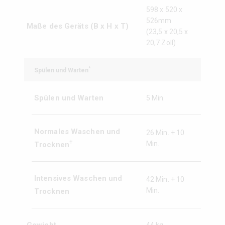
598 x 520 x
526mm
Maße des Geräts (B x H x T)
(23,5 x 20,5 x
20,7 Zoll)
*
Spülen und Warten
Spülen und Warten
5 Min.
Normales Waschen und
26 Min. + 10
†
Min.
Trocknen
Intensives Waschen und
42 Min. + 10
Min.
Trocknen