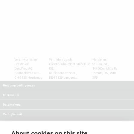
Verantwortlicher
Vertrieben durch:
Hersteller:
Hersteller:
Coltène/Whaledent GmbH+Co.
SciCan Ltd.,
Dent4You AG
KG,
1440 Don Mills Rd,
Bahnhofstrasse 2
Raiffeisenstraße 30,
Toronto, ON, M3B
CH-9435 Heerbrugg
DE-89129 Langenau
3P9
Nutzungsbedingungen
Impressum
Datenschutz
Verfügbarkeit
FAQs
About cookies on this site
Karriere