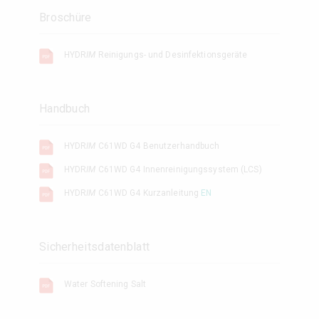
Broschüre
HYDR
IM
Reinigungs- und Desinfektionsgeräte
Handbuch
HYDR
IM
C61WD G4 Benutzerhandbuch
HYDR
IM
C61WD G4 Innenreinigungssystem (LCS)
HYDR
IM
C61WD G4 Kurzanleitung
EN
Sicherheitsdatenblatt
Water Softening Salt