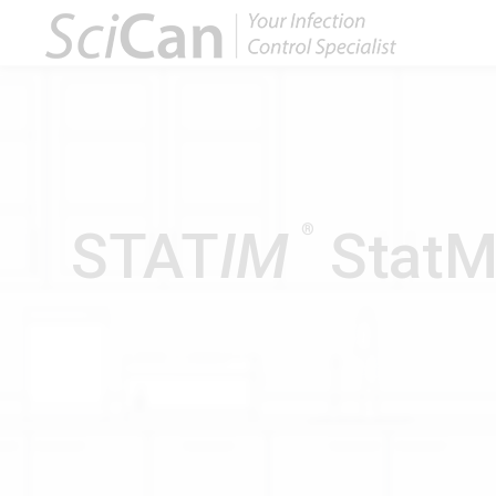
®
STAT
IM
StatM