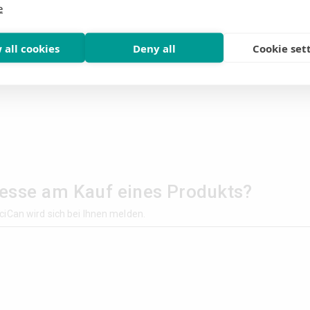
e
 all cookies
Deny all
Cookie set
resse am Kauf eines Produkts?
ciCan wird sich bei Ihnen melden.