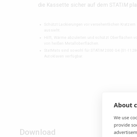
die Kassette sicher auf dem STAT
IM
pla
Schützt Lackierungen vor versehentlichen Kratzern 
aussieht.
Hilft, Wärme abzuleiten und schützt Oberflächen
von heißen Metalloberflächen.
StatMats sind sowohl für STAT
IM
2000 G4 (01-1128
Autoklaven verfügbar.
About c
We use coo
provide so
Download
advertisem