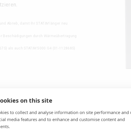
tzieren.
und Abrieb, damit Ihr STAT
IM
länger neu
 vor Beschädigungen durch Wärmeübertragung
67S) als auch STAT
IM
5000 G4 (01-112868S)
ookies on this site
kies to collect and analyse information on site performance and 
cial media features and to enhance and customise content and
ents.