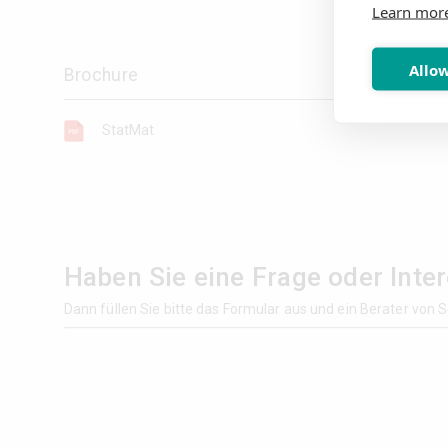
Learn mor
Allow
Brochure
StatMat
Haben Sie eine Frage oder Inte
Dann füllen Sie bitte das Formular aus und ein Berater von S