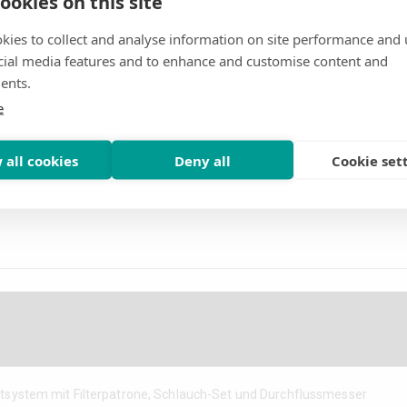
ookies on this site
kies to collect and analyse information on site performance and 
cial media features and to enhance and customise content and
ents.
e
lichen Wasserqualität und dem Maschinentyp um +/- 20 % schwanken kann.
 all cookies
Deny all
Cookie set
ystem mit Filterpatrone, Schlauch-Set und Durchflussmesser