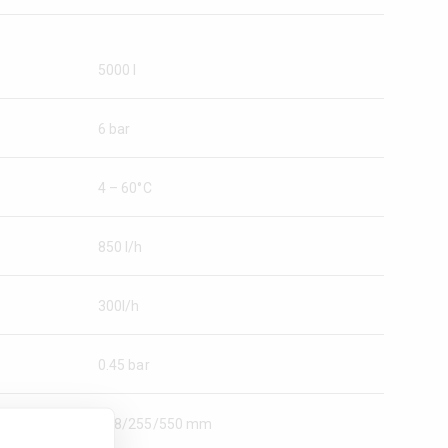
5000 l
6 bar
4 – 60°C
850 l/h
300l/h
0.45 bar
288/255/550 mm