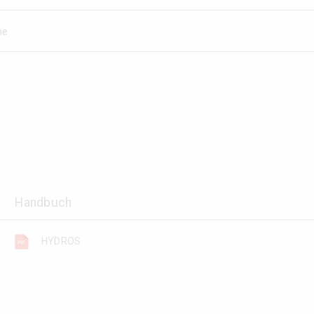
ne
Handbuch
HYDROS