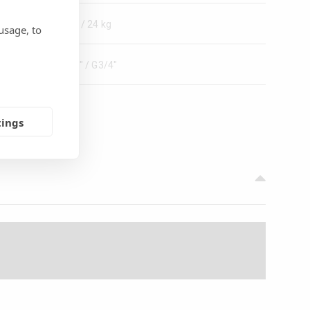
18 / 24 kg
usage, to
G1" / G3/4"
tings