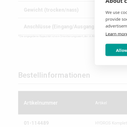
About c
Gewicht (trocken/nass)
We use coo
provide so
advertisem
Anschlüsse (Eingang/Ausgang)
Learn mor
*Die angegebene Kapazität ist ein Orientierungswert, der in Abhängigkeit von der ört
Allow
Bestellinformationen
Artikelnummer
Artikel
01-114489
HYDROS Kompletts