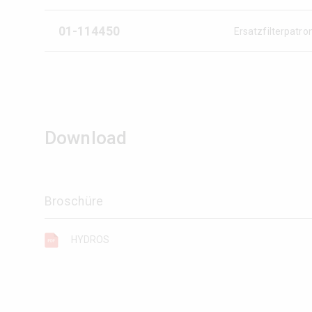
01-114450
Ersatzfilterpatro
Download
Broschüre
HYDROS